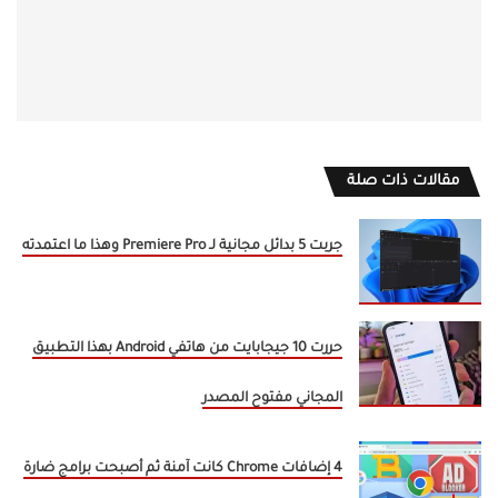
مقالات ذات صلة
جربت 5 بدائل مجانية لـ Premiere Pro وهذا ما اعتمدته
حررت 10 جيجابايت من هاتفي Android بهذا التطبيق
المجاني مفتوح المصدر
4 إضافات Chrome كانت آمنة ثم أصبحت برامج ضارة