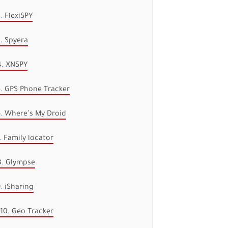
. FlexiSPY
. Spyera
4. XNSPY
. GPS Phone Tracker
. Where’s My Droid
. Family locator
8. Glympse
. iSharing
10. Geo Tracker