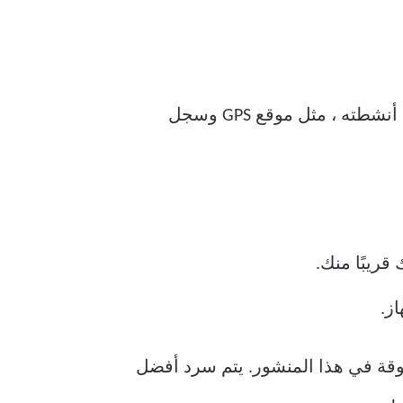
تطبيق تتبع الهاتف المحمول هو جزء من البرنامج يمكن تثبيته على جهاز ويمكن استخدامه لتتبع أنشطته ، مثل موقع GPS وسجل
ز.
روقة في هذا المنشور. يتم سرد أفضل