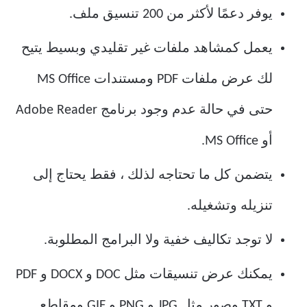
يوفر دعمًا لأكثر من 200 تنسيق ملف.
يعمل كمشاهد ملفات غير تقليدي وبسيط يتيح
لك عرض ملفات PDF ومستندات MS Office
حتى في حالة عدم وجود برنامج Adobe Reader
أو MS Office.
يتضمن كل ما تحتاجه لذلك ، فقط يحتاج إلى
تنزيله وتشغيله.
لا توجد تكاليف خفية ولا البرامج المطلوبة.
يمكنك عرض تنسيقات مثل DOC و DOCX و PDF
و TXT وصور مثل JPG و PNG و GIF ومقاطع