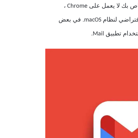
يتيح لك تطبيق البريد الوصول إلى حساب Gmail الخاص بك على جهاز Mac. إذا كان Gmail الخاص بك لا يعمل على Chrome ،
فيمكنك تسجيل الدخول وإدارة حساب البريد الإلكتروني الخاص بك باستخدام تطبيق البريد الافتراضي لنظام macOS. في بعض