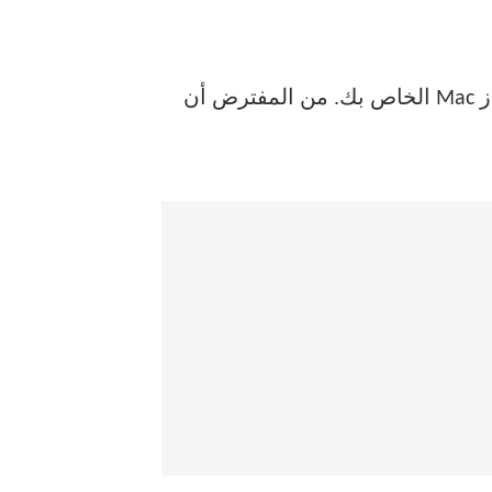
الحل الأساسي التالي هو فرض الإنهاء وإعادة تشغيل تطبيق البريد لمنحه بداية جديدة على جهاز Mac الخاص بك. من المفترض أن