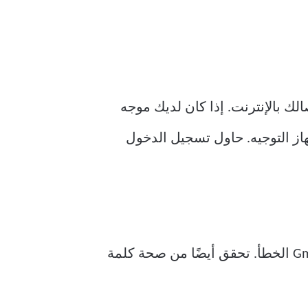
قوة اتصالك بالإنترنت. إذا كان لديك موجه
اهرتز والجلوس بالقرب من جهاز التوجيه. حاول تسجيل الدخول
إذا كان لديك حسابات بريد إلكتروني متعددة في تطبيق البريد ، فقد تستخدم أحيانًا حساب Gmail الخطأ. تحقق أيضًا من صحة كلمة