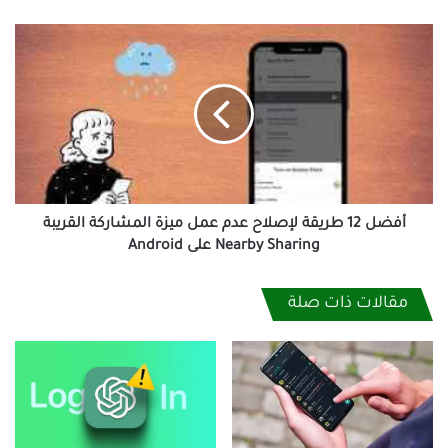
أفضل
12
طريقة
لإصلاح
عدم
عمل
ميزة
المشاركة
القريبة
Near­
أفضل 12 طريقة لإصلاح عدم عمل ميزة المشاركة القريبة
by
Near­by Shar­ing على Android
Shar­
ing
مقالات ذات صلة
على
Android