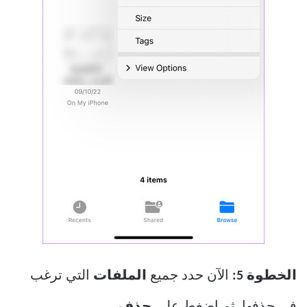
الخطوة 5:
الآن حدد جميع
الملفات
التي ترغب
في حذفها. ثم اضغط على
حذف.