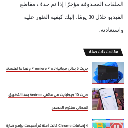
الملفات المحذوفة مؤخرًا إذا تم حذف مقاطع
الفيديو خلال 30 يومًا. إليك كيفية العثور عليه
واستعادته.
مقالات ذات صلة
جربت 5 بدائل مجانية لـ Premiere Pro وهذا ما اعتمدته
حررت 10 جيجابايت من هاتفي Android بهذا التطبيق
المجاني مفتوح المصدر
4 إضافات Chrome كانت آمنة ثم أصبحت برامج ضارة