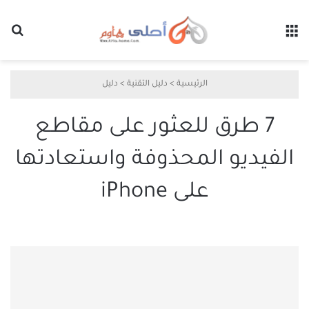
القائمة
بح
الرئيسية
>
دليل التقنية
>
دليل
7 طرق للعثور على مقاطع
الفيديو المحذوفة واستعادتها
على iPhone