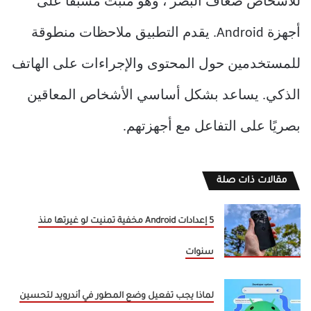
للأشخاص ضعاف البصر ، وهو مثبت مسبقًا على
أجهزة Android. يقدم التطبيق ملاحظات منطوقة
للمستخدمين حول المحتوى والإجراءات على الهاتف
الذكي. يساعد بشكل أساسي الأشخاص المعاقين
بصريًا على التفاعل مع أجهزتهم.
مقالات ذات صلة
5 إعدادات Android مخفية تمنيت لو غيرتها منذ
سنوات
لماذا يجب تفعيل وضع المطور في أندرويد لتحسين