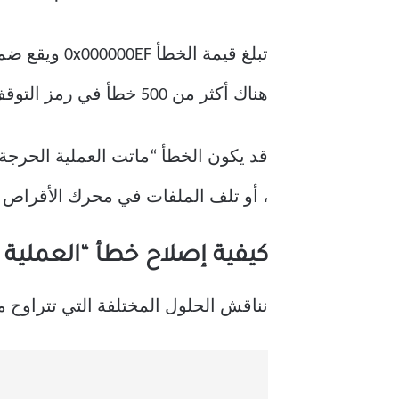
هناك أكثر من 500 خطأ في رمز التوقف BSoD ، وعندما يظهر أي منها ، لا ترى سوى شاشة زرقاء مع قيمة رمز الإيقاف.
قد يكون الخطأ “ماتت العملية الحرجة” 
، أو تلف الملفات في محرك الأقراص الث
كيفية إصلاح خطأ “العملية ا
نناقش الحلول المختلفة التي تتراوح 