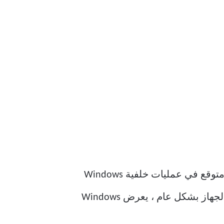
يعد Critical_Process_Died أحد أكثر أخطاء الشاشة الزرقاء شيوعًا التي تحدث بسبب تلف غير متوقع في عمليات خلفية Windows
الهامة مثل services.exe أو winlogon.exe أو csrss.exe. نظرًا لأن هذه العمليات ضرورية لصحة الجهاز بشكل عام ، يعرض Windows