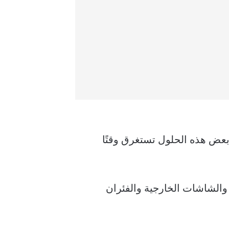
بعض هذه الحلول تستغرق وقتًا
م بإزالة أي أجهزة مضافة حديثًا مثل كاميرات الويب ومحركات أقراص USB وبطاقات SD والشاشات الخارجية والفئران