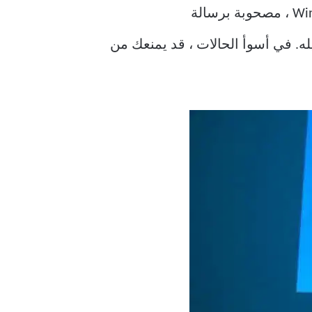
(BSoD) على جهاز الكمبيوتر الذي يعمل بنظام Windows ، مصحوبة برسالة
يد تشغيله. في أسوأ الحالات ، قد يمنعك من