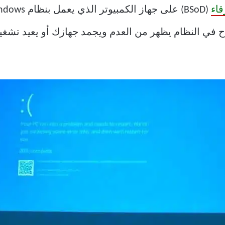
اء
Criti”؟ إنه خطأ فادح في النظام يظهر من العدم ويجمد جهازك أو يع