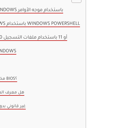
1. كيفية العثور على مفتاح منتج WINDOWS باستخدام موجه الأوامر
2. حدد موقع مفتاح منتج WINDOWS باستخدام WINDOWS POWERSHELL
3. عرض مفتاح منتج WINDOWS 10 أو 11 باستخدام ملفات التسجيل
أسئلة وأجوبة حول مفتاح م
2. هل مفاتيح Windows مخزنة في BIOS؟
3. هل معرف ال
4. هل Windows 10 غير ق