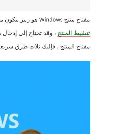
مفتاح منتج Windows هو رمز مكون من 25 حرفًا مهمًا لتنشيط نظام التشغيل Windows. ومع ذلك ، في بعض الأحيان قد لا يعمل
تنشيط المنتج
مفتاح المنتج ، فإليك ثلاث طرق سريعة للعثور على مفت