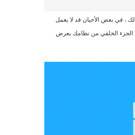
 إلى إدخال مفتاح المنتج يدويًا. إذا لم يكن لديك ملصق Windows في الجزء الخلفي من نظامك يعرض