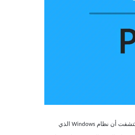
تعتمد الخطوات المذكورة أدناه بشكل كبير على كيفية تنشيط جهاز الكمبيوتر الخاص بك. إذا اكتشفت أن نظام Windows الذي