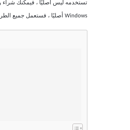
تستخدمه ليس أصليًا ، فيمكنك شراء 
Windows أصليًا ، فستعمل جميع الطرق الثلاثة المذكورة أدناه بشكل فعال. دعنا ننتقل.