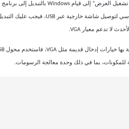
يؤدي الخطأ “فشل بدء تشغيل برنامج تشغيل الع
ث لا تدعم معيار VGA.
 للمكونات، بما في ذلك وحدة معالجة الرسومات.