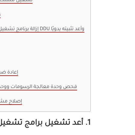
4. تشغيل مستكش
5
6. إزالة برنامج تشغيل بطاقة الرسومات باستخدام DDU وأعد تثبيته يدويًا
9. إعادة 
10. فحص وحدة معالجة الرسومات ووح
إصلاح مشك
1. أعد تشغيل برامج تشغيل الرسومات