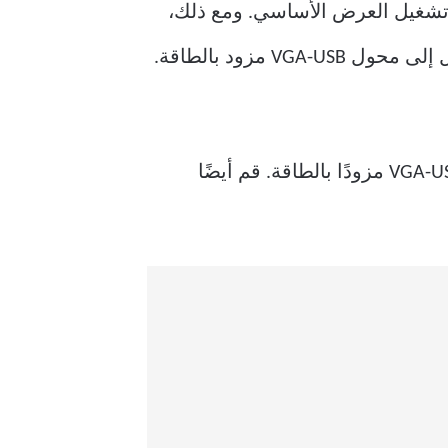
رض” إلى قيام Windows بالتبديل إلى برنامج تشغيل العرض الأساسي. ومع ذلك،
إذا كنت تستخدم محول VGA-USB أساسي لتوصيل شاشة خارجية عبر USB، فيجب عليك التبديل إلى محول VGA-USB مزود بالطاقة.
لذا، إذا كنت بحاجة إلى الاتصال بشاشة بها خيارات إدخال قديمة مثل VGA، فاستخدم محول VGA-USB مزودًا بالطاقة. قم أيضًا