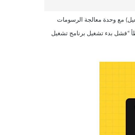
صال بين نظام التشغيل Windows (أو أي نظام تشغيل) مع وحدة معالجة الرسومات
طأ “فشل بدء تشغيل برنامج تشغيل