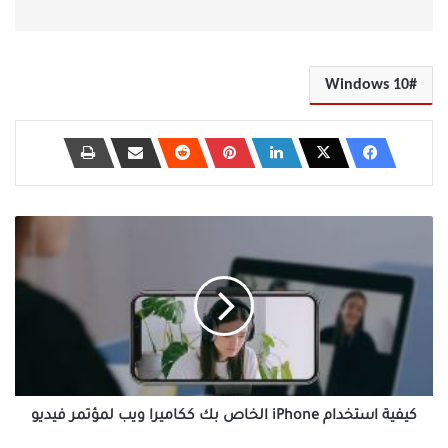
Windows 10
كيفية
استخدام
iPhone
الخاص
بك
ككاميرا
ويب
لمؤتمر
فيديو
كيفية استخدام iPhone الخاص بك ككاميرا ويب لمؤتمر فيديو