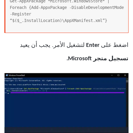
Get-AppXPackage *Microsoft.WindowsStore* | 
Foreach {Add-AppxPackage -DisableDevelopmentMode 
-Register 
“$($_.InstallLocation)\AppXManifest.xml”}
اضغط على
Enter
لتشغيل الأمر. يجب أن يعيد
تسجيل متجر Microsoft.