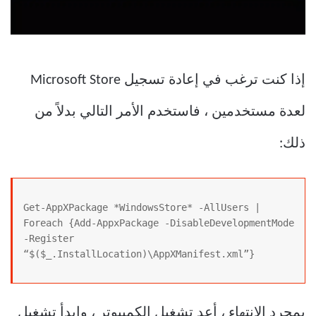
إذا كنت ترغب في إعادة تسجيل Microsoft Store
لعدة مستخدمين ، فاستخدم الأمر التالي بدلاً من
ذلك:
Get-AppXPackage *WindowsStore* -AllUsers | 
Foreach {Add-AppxPackage -DisableDevelopmentMode 
-Register 
“$($_.InstallLocation)\AppXManifest.xml”}
بمجرد الانتهاء ، أعد تشغيل الكمبيوتر ، وابدأ تشغيل