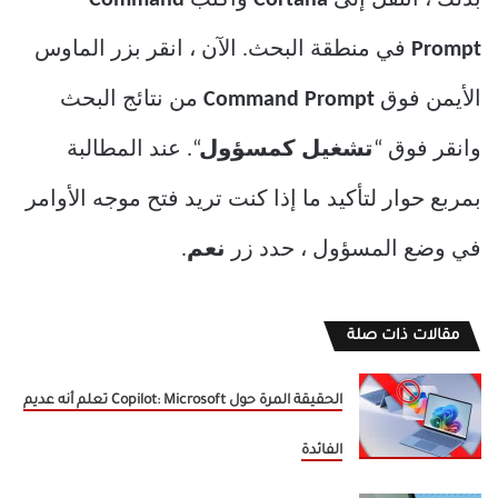
بذلك ، انتقل إلى
Cortana
واكتب
Command
Prompt
في منطقة البحث. الآن ، انقر بزر الماوس
الأيمن فوق
Command Prompt
من نتائج البحث
وانقر فوق “
تشغيل كمسؤول
“. عند المطالبة
بمربع حوار لتأكيد ما إذا كنت تريد فتح موجه الأوامر
في وضع المسؤول ، حدد زر
نعم
.
مقالات ذات صلة
الحقيقة المرة حول Copilot: Microsoft تعلم أنه عديم
الفائدة