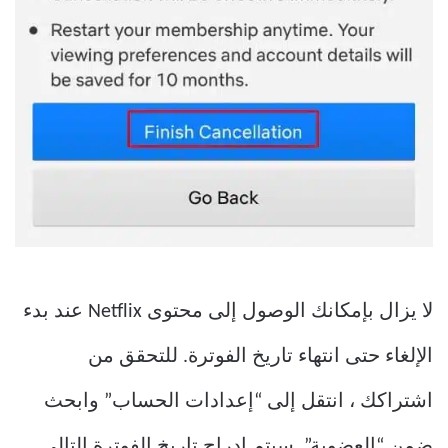
لا يزال بإمكانك الوصول إلى محتوى Netflix عند بدء
الإلغاء حتى انتهاء تاريخ الفوترة. للتحقق من
اشتراكك ، انتقل إلى “إعدادات الحساب” وابحث
ضمن “العضوية”. سيتم إدراج تاريخ الفوترة التالي.