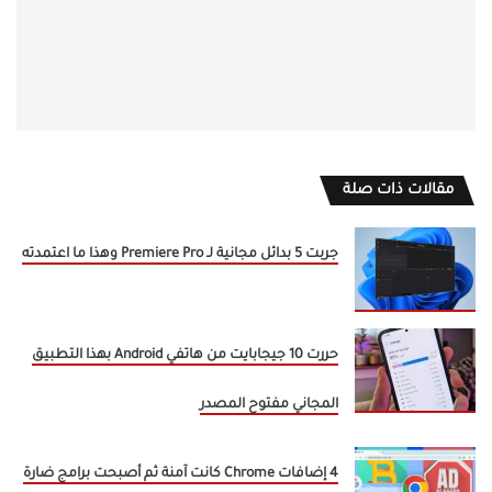
مقالات ذات صلة
جربت 5 بدائل مجانية لـ Premiere Pro وهذا ما اعتمدته
حررت 10 جيجابايت من هاتفي Android بهذا التطبيق
المجاني مفتوح المصدر
4 إضافات Chrome كانت آمنة ثم أصبحت برامج ضارة