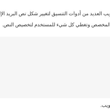
 الإنشاء في Gmail على الويب العديد من أدوات التنسيق لتغيير شكل نص ا
ص المخصص وتغطي كل شيء للمستخدم لتخصيص النص.