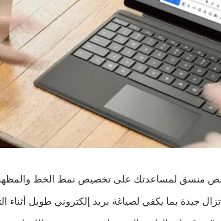
دًا بمحرر نص منسق لمساعدتك على تخصيص نمط الخط والمظ
جوال ، لكنها لا تزال جيدة بما يكفي لصياغة بريد إلكتروني طويل أث