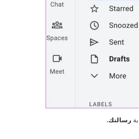
بة
رسالتك.