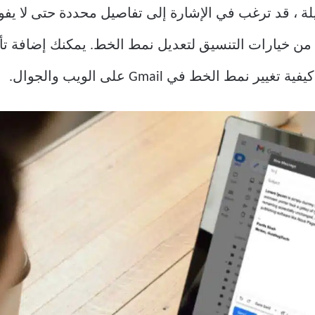
من Gmail على العديد من خيارات التنسيق لتعديل نمط الخط. يمكنك إض
مط الخط في Gmail على الويب والجوال.