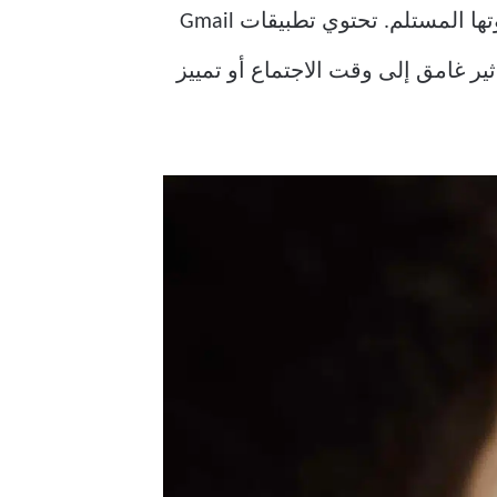
عندما تكتب رسالة بريد إلكتروني طويلة ، قد ترغب في الإشارة إلى تفاصيل محددة حتى لا يفوتها المستلم. تحتوي تطبيقات Gmail
افة تأثير غامق إلى وقت الاجتماع أو تمييز