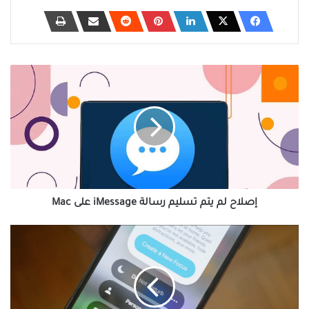
إصلاح
لم
يتم
تسليم
رسالة
iMessage
على
Mac
إصلاح لم يتم تسليم رسالة iMessage على Mac
كيفية
إعداد
ميزة
التركيز
على
iPhone