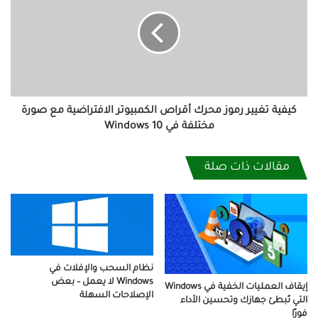
رموز
محرك
أقراص
الكمبيوتر
الافتراضية
مع
صورة
مختلفة
كيفية تغيير رموز محرك أقراص الكمبيوتر الافتراضية مع صورة
في
مختلفة في Windows 10
Windows
10
مقالات ذات صلة
نظام السحب والإفلات في
Windows لا يعمل – بعض
إيقاف العمليات الخفية في Windows
الإصلاحات السهلة
التي تُبطئ جهازك وتحسين الأداء
فورًا