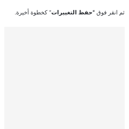
ثم انقر فوق
“حفظ التغييرات
” كخطوة أخيرة.