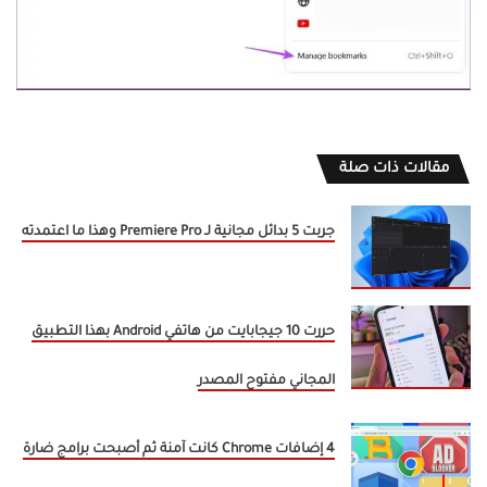
مقالات ذات صلة
جربت 5 بدائل مجانية لـ Premiere Pro وهذا ما اعتمدته
حررت 10 جيجابايت من هاتفي Android بهذا التطبيق
المجاني مفتوح المصدر
4 إضافات Chrome كانت آمنة ثم أصبحت برامج ضارة