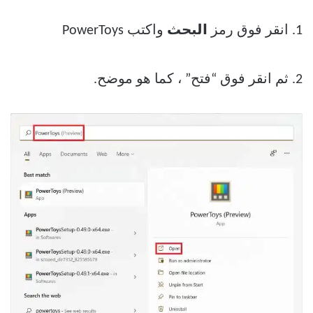
1. انقر فوق رمز
البحث
واكتب PowerToys
2. ثم انقر فوق “فتح” ، كما هو موضح.