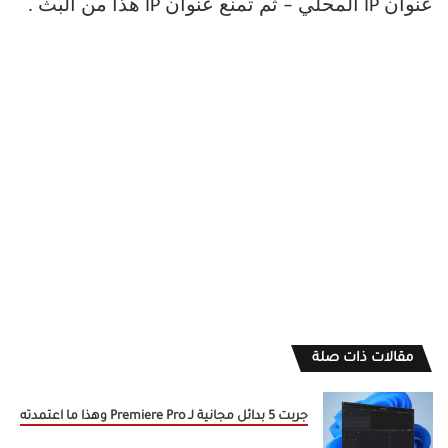
عنوان IP المحلي – ثم تمنع عنوان IP هذا من البث .
مقالات ذات صلة
جربت 5 بدائل مجانية لـ Premiere Pro وهذا ما اعتمدته