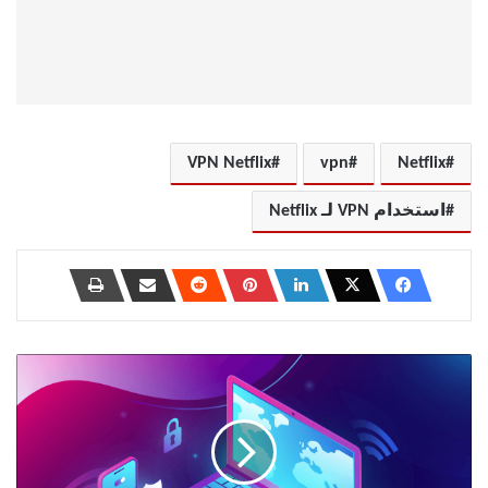
VPN Netflix
vpn
Netflix
استخدام VPN لـ Netflix
Surfshark
مقابل
ExpressVPN:
أيهما
أفضل
VPN؟