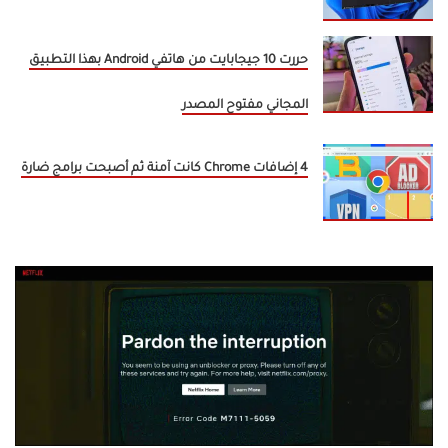
حررت 10 جيجابايت من هاتفي Android بهذا التطبيق
المجاني مفتوح المصدر
4 إضافات Chrome كانت آمنة ثم أصبحت برامج ضارة