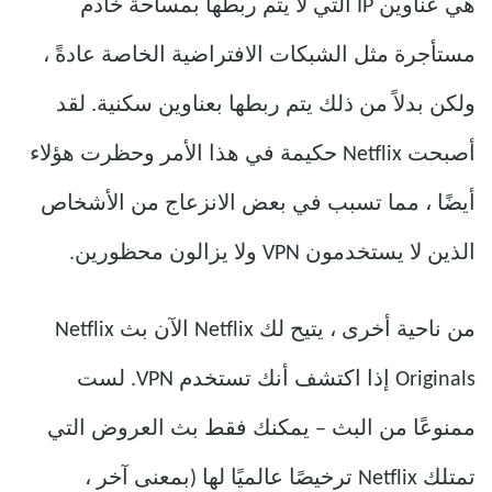
هي عناوين IP التي لا يتم ربطها بمساحة خادم
مستأجرة مثل الشبكات الافتراضية الخاصة عادةً ،
ولكن بدلاً من ذلك يتم ربطها بعناوين سكنية. لقد
أصبحت Netflix حكيمة في هذا الأمر وحظرت هؤلاء
أيضًا ، مما تسبب في بعض الانزعاج من الأشخاص
الذين لا يستخدمون VPN ولا يزالون محظورين.
من ناحية أخرى ، يتيح لك Netflix الآن بث Netflix
Originals إذا اكتشف أنك تستخدم VPN. لست
ممنوعًا من البث – يمكنك فقط بث العروض التي
تمتلك Netflix ترخيصًا عالميًا لها (بمعنى آخر ،