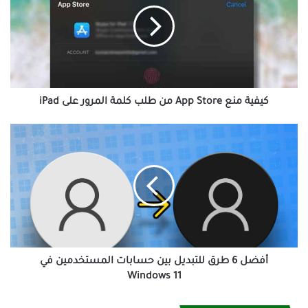
Store
من
طلب
كلمة
المرور
على
iPad
كيفية منع App Store من طلب كلمة المرور على iPad
أفضل
6
طرق
للتبديل
بين
حسابات
المستخدمين
في
Windows
11
أفضل 6 طرق للتبديل بين حسابات المستخدمين في
Windows 11