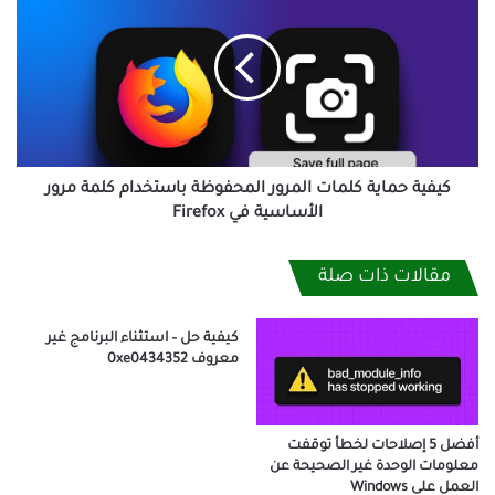
حماية
كلمات
المرور
المحفوظة
باستخدام
كلمة
مرور
الأساسية
في
كيفية حماية كلمات المرور المحفوظة باستخدام كلمة مرور
Firefox
الأساسية في Firefox
مقالات ذات صلة
كيفية حل – استثناء البرنامج غير
معروف 0xe0434352
أفضل 5 إصلاحات لخطأ توقفت
معلومات الوحدة غير الصحيحة عن
العمل على Windows