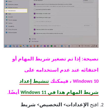
نصيحة: إذا تم تصغير شريط المهام أو
اختفائه عند عدم استخدامه على
Windows 10 ، فيمكنك
تنشيط إعداد
شريط المهام هذا في Windows 11
أيضًا.
افتح
الإعدادات> التخصيص> شريط