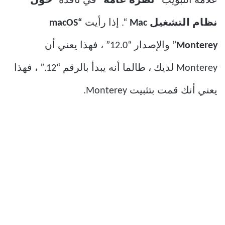
علامة التبويب
“نظرة عامة”
في نافذة “
حول
نظام التشغيل Mac
“. إذا رأيت
“macOS
Monterey
” والإصدار “12.0” ، فهذا يعني أن
Monterey لديك ، طالما أنه يبدأ بالرقم “12.” ، فهذا
يعني أنك قمت بتثبيت Monterey.