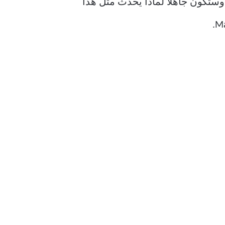
Voice Memo في تسجيل الصوت على جهاز Mac الخاص بك. وستكون جاهلًا لماذا يحدث مثل هذا