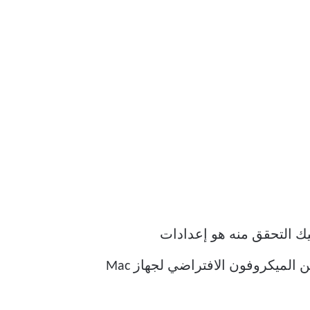
Voice Memo على Mac ، فإن أول شيء عليك التحقق منه هو إعدادات
الميكروفون المضمنة. عندما ترغب في تسجيل مقطع صوتي ، فأنت بحاجة إلى التأكد من تمكين الميكروفون الافتراضي لجهاز Mac