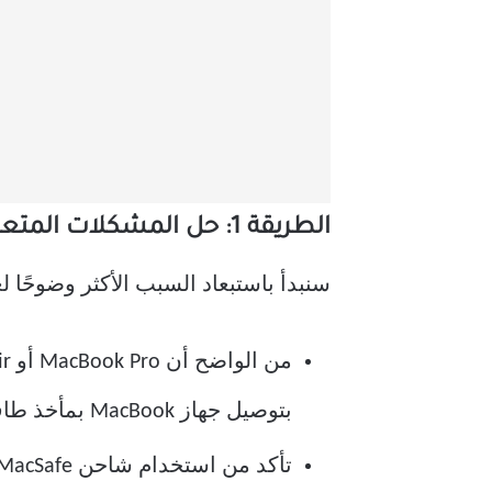
الطريقة 1: حل المشكلات المتعلقة بالشاحن والكابل
سنبدأ باستبعاد السبب الأكثر وضوحًا لعدم تشغيل ok
بتوصيل جهاز MacBook بمأخذ طاقة وانتظر بضع دقائق قبل محاولة تشغيله.
تأكد من استخدام شاحن MacSafe لتجنب مشاكل الشحن أو