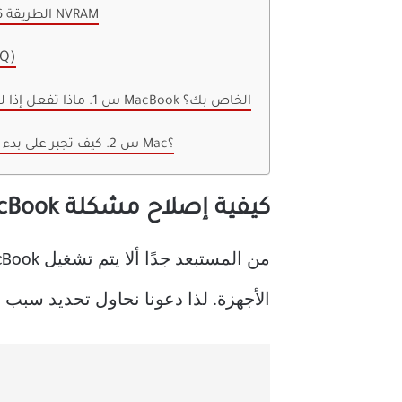
الطريقة 6: إعادة تعيين NVRAM
أسئلة و
س 1. ماذا تفعل إذا لم يتم تشغيل MacBook الخاص بك؟
س 2. كيف تجبر على بدء تشغيل جهاز Mac؟
كيفية إصلاح مشكلة MacBook لا يتم تشغيله
الأجهزة. لذا دعونا نحاول تحديد سبب