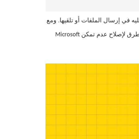
مون عليه في إرسال الملفات أو تلقيها. ومع
ذلك ، اشتكى بعض الأشخاص أحيانًا من تلقي ملفات على Microsoft Teams. فيما يلي أفضل الطرق لإصلاح عدم تمكن Microsoft