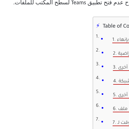
Table of C
راضية
أخرى
شبكة
 أخرى
 ملف