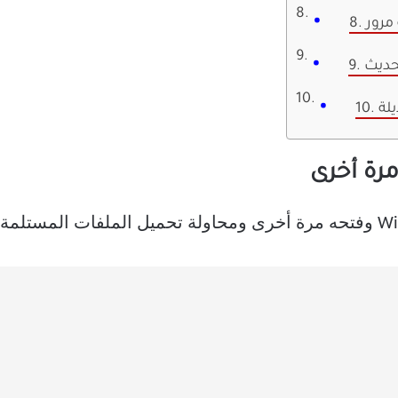
 مرور
يلة