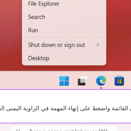
لقائمة واضغط على إنهاء المهمة في الزاوية اليمنى العل