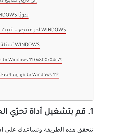
7. استعادة Windows إلى تاريخ سابق
8. تثبيت تحديث WINDOWS يدويًا
9. آخر منتجع – تثبيت نسخة نظيفة من WINDOWS
أسئلة وأجوبة حول أخطاء WINDOWS
1. ما هو خطأ تنزيل Windows 11 0x800704c7؟
2. ما هو رمز الخطأ 80000000 Windows 11؟
1. قم بتشغيل أداة تحرّي الخلل وإصلاحه لتحديث WINDOWS
تتحقق هذه الطريقة وتساعدك على استكشاف أخطاء Windows Update وإصلاحها وإبلاغك ب