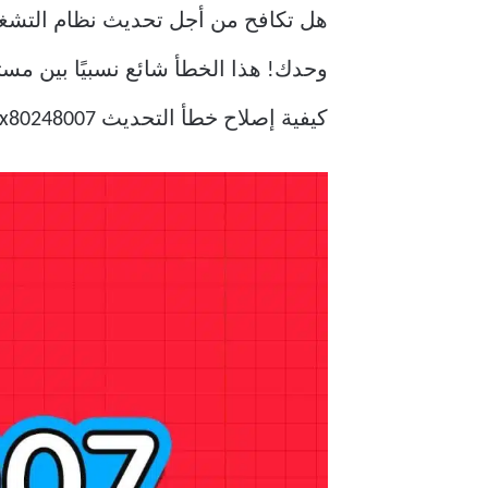
كيفية إصلاح خطأ التحديث 0x80248007 في نظام التشغيل Windows 11.