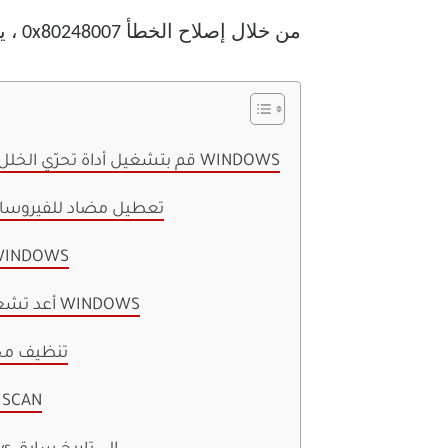
من خلال إصلاح الخطأ 0x80248007 ، يمكنك التأكد من أن جهازك محدث وآمن. دعنا نوضح لك كيفية القيام بذلك.
1. قم بتشغيل أداة تحرّي الخلل وإصلاحه لتحديث WINDOWS
2. تعطيل مضاد للفيروس
3. ابدأ خدمة مثبت OWS
4. أعد تشغيل خدمة تحديث WINDOWS
5. تنظيف مج
6. RUN SFC 