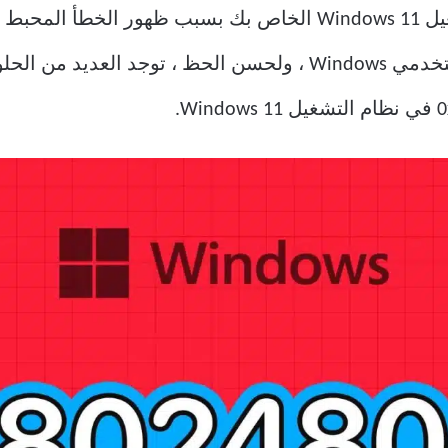
وحدك! هذا الخطأ شائع نسبيًا بين مستخدمي Windows ، ولحسن الح