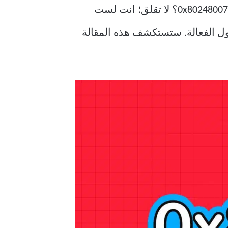
هل تكافح من أجل تحديث نظام التشغيل Windows 11 الخاص بك بسبب ظهور الخطأ المحبط 0x80248007؟ لا تقلق؛ انت لست
ظ ، توجد العديد من الحلول الفعالة. ستستكشف هذه المقالة