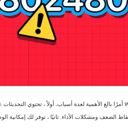
يعد تحديث نظام التشغيل Windows 11 أمرًا بالغ الأهمية لعدة أسباب. أولاً ، ت
ط الضعف ومشكلات الأداء. ثانيًا ، توفر لك إمكانية ال