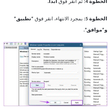
الخطوة 4:
ثم انقر فوق
ابدأ.
الخطوة 5:
بمجرد الانتهاء، انقر فوق
“تطبيق”
و”موافق”.