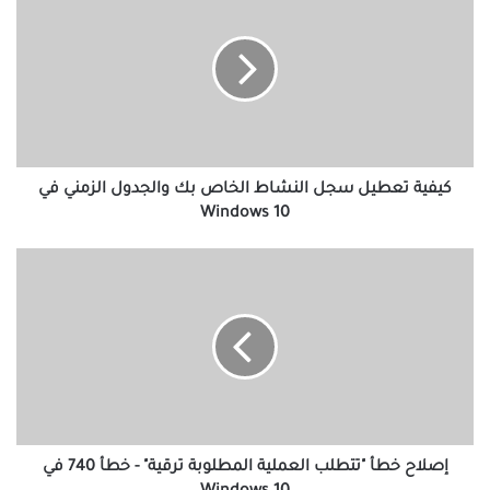
تعطيل
سجل
النشاط
الخاص
بك
والجدول
الزمني
في
Windows
كيفية تعطيل سجل النشاط الخاص بك والجدول الزمني في
10
Windows 10
إصلاح
خطأ
"تتطلب
العملية
المطلوبة
ترقية"
-
خطأ
740
في
إصلاح خطأ "تتطلب العملية المطلوبة ترقية" - خطأ 740 في
Windows