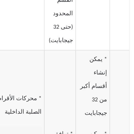
القسم
المحدود
(حتى 32
جيجابايت)
* يمكن
إنشاء
أقسام أكبر
* محركات الأقرا
من 32
الصلبة الداخلية
جيجابايت