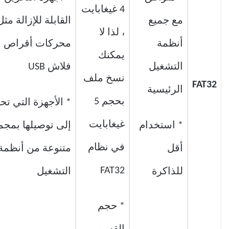
4 غيغابايت
مع جميع
القابلة للإزالة مثل
، لذا لا
أنظمة
محركات أقراص
يمكنك
التشغيل
فلاش USB
نسخ ملف
FAT32
الرئيسية
بحجم 5
* الأجهزة التي تحت
غيغابايت
* استخدام
إلى توصيلها بمجم
في نظام
أقل
متنوعة من أنظمة
FAT32
للذاكرة
التشغيل
* حجم