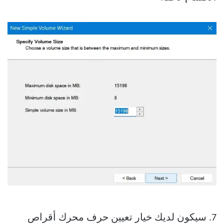
7. سيكون لديك خيار تعيين حرف محرك أقراص