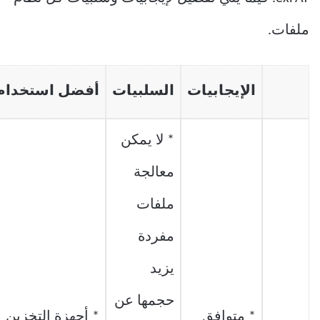
ملفات.
الإيجابيات
السلبيات
أفضل استخدام 
* لا يمكن
معالجة
ملفات
مفردة
يزيد
حجمها عن
* متوافق
* أجهزة التخزين