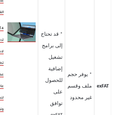
عد
الف
4 
* قد تحتاج
تد
إلى برامج
لاس
تشغيل
تط
إضافية
* يوفر حجم
للحصول
exFAT
ملف وقسم
عام
على
غير محدود
لن
توافق
ون