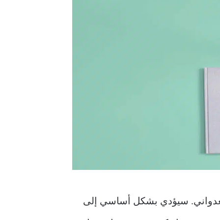
العدواني. سيؤدي بشكل أساسي إلى