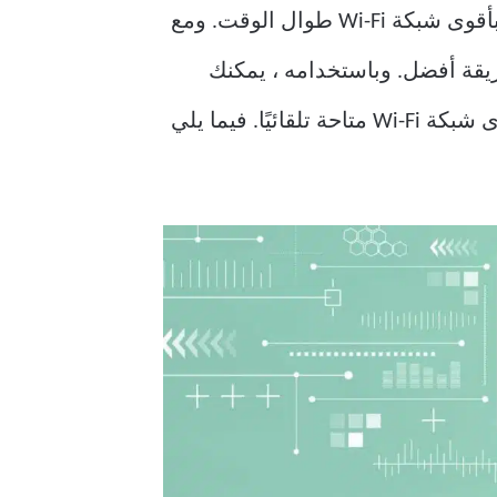
إذا كنت تعيش أو تعمل في مكان تتوفر فيه اتصالات لاسلكية متعددة ، فقد ترغب في الاتصال بأقوى شبكة Wi-Fi طوال الوقت. ومع
طريقة أفضل. وباستخدامه ، يمكنك
تكوين جهاز الكمبيوتر الخاص بك الذي يعمل بنظام Windows للمسح الضوئي والتبديل إلى أقوى شبكة Wi-Fi متاحة تلقائيًا. فيما يلي