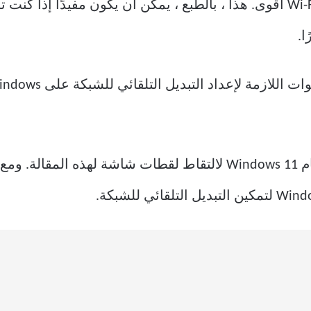
إجبار Windows على الاتصال بشبكة Wi-Fi أقوى. هذا ، بالطبع ، يمكن أن يكو
لقد استخدمنا جهاز كمبيوتر يعمل بنظام Windows 11 لالتقاط لقطات 