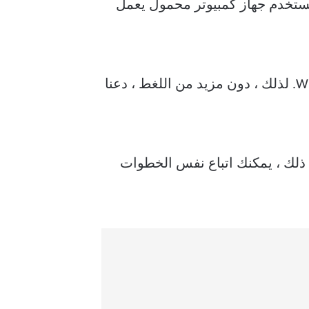
ن مفيدًا إذا كنت تستخدم جهاز كمبيوتر محمول يعمل
في هذا المنشور ، سنوجهك عبر الخطوات اللازمة لإعداد التبديل التلقائي للشبكة على Windows. لذلك ، دون مزيد من اللغط ، دعنا
شاشة لهذه المقالة. ومع ذلك ، يمكنك اتباع نفس الخطوات