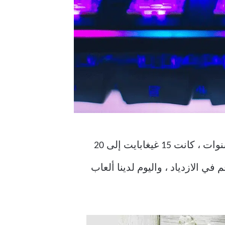
مع إضافة جميع التقنيات الجديدة ، ناهيك عن معيار دقة 4K ، زاد حجم الألعاب أيضًا. قبل بضع سنوات ، كانت 15 غيغابايت إلى 20
اوين الشهيرة. مع ظهور دقة 4K ، استمر هذا الرقم في الازدياد ، واليوم لدينا ألعاب