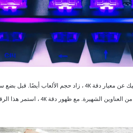
غيغابايت هي المكان المناسب للعديد من العن