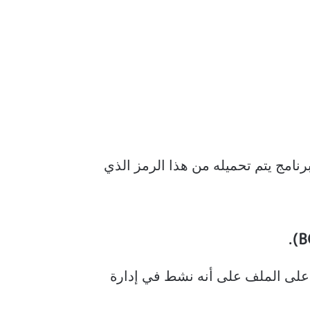
دة التخزين هو جزء من سجل تمهيد وحدة التخزين. Windows Boot Manager هو برنامج يتم تحميله من هذا الرمز الذي
وضع علامة على الملف على أنه نشط في إدارة