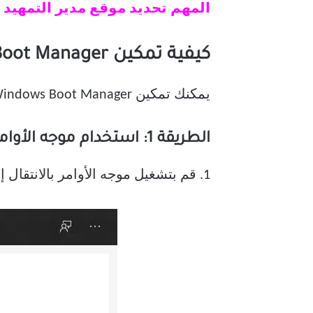
المهم تحديد موقع مدير التمهيد
كيفية تمكين Windows Boot Manager على Windows 10
يمكنك تمكين Windows Boot Manager عندما يكون لديك أنظمة تشغيل متعددة وترغب في تحديد وتشغيل أي منها.
الطريقة 1: استخدام موجه الأوامر (CMD)
1. قم بتشغيل موجه الأوامر بالانتقال إلى قائمة البحث وكتابة cmd ثم النقر فوق تشغيل كمسؤول ، كما هو موضح.