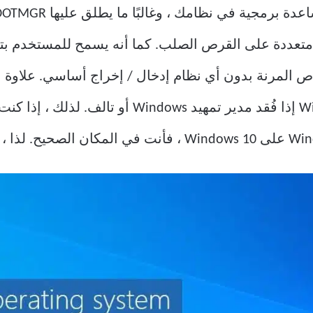
متعددة على القرص الصلب. كما أنه يسمح للمستخدم بت
 محركات الأقراص المرنة بدون أي نظام إدخال / إخراج أساسي. ع
التمهيد ولن تتمكن من تشغيل Windows إذا فُقد مدير ت