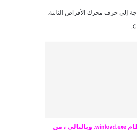
ة إلى حرف محرك الأقراص الثابتة.
ملاحظة: تبدأ عملية تمهيد Windows فقط بعد التنفيذ الناجح لملف أداة تحميل النظام winload.exe. وبالتالي ، من