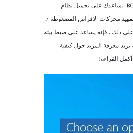
Windows Boot Manager هي أداة مساعدة برمجية في نظامك ، وغالبًا ما يطلق عليها BOOTMGR. يساعدك على تحميل نظام
مهيد محركات الأقراص المضغوطة /
لاوة على ذلك ، فإنه يساعد على ضبط بيئة
مهيد Windows أو تالف. لذلك ، إذا كنت تريد معرفة المزيد حول كيفية