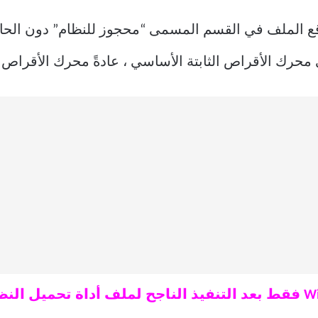
ع الملف في القسم المسمى “محجوز للنظام” دون الحاج
محرك الأقراص الثابتة الأساسي ، عادةً محرك الأقراص C.