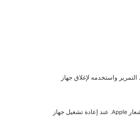
Sleep /  حتى يظهر شريط التمرير واستخدمه لإغلاق جهاز
بعد إيقاف تشغيل جهاز iPhone تمامًا ، اضغط مع الاستمرار على زر Sleep / Wake حتى يظهر شعار Apple. عند إعادة تشغيل جهاز