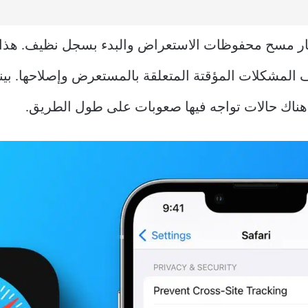
أي متصفح آخر ، يمنحك Safari خيار مسح محفوظات الاستعراض والبدء بسجل 
 المشكلات المؤقتة المتعلقة بالمستعرض وإصلاحها. بين
ون هناك حالات تواجه فيها صعوبات على طول الطريق.