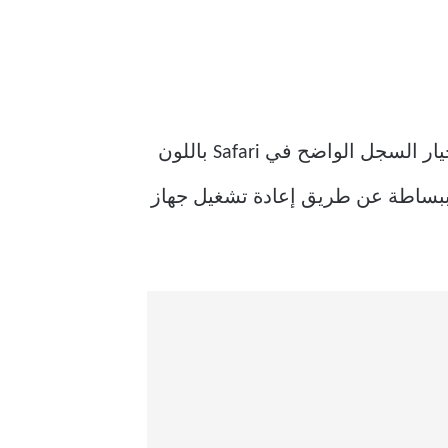
في كثير من الأحيان ، يمكن أن تؤدي مواطن الخلل المؤقتة في نظام التشغيل iOS إلى ظهور خيار السجل الواضح في Safari باللون
ت الشاذة ببساطة عن طريق إعادة تشغيل جهاز