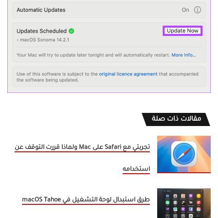
مقالات ذات صلة
تجربتي مع Safari على Mac ولماذا قررت التوقف عن
استخدامه
طرق استبدال لوحة التشغيل في macOS Tahoe