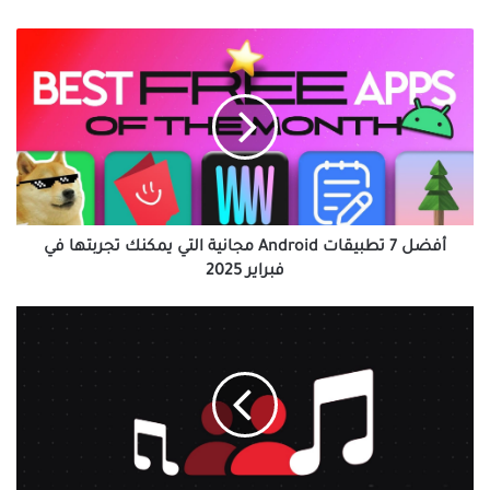
أفضل
7
تطبيقات
Android
مجانية
التي
يمكنك
تجربتها
في
فبراير
أفضل 7 تطبيقات Android مجانية التي يمكنك تجربتها في
2025
فبراير 2025
iOS
17.3:
كيفية
إنشاء
قائمة
تشغيل
مشتركة
على