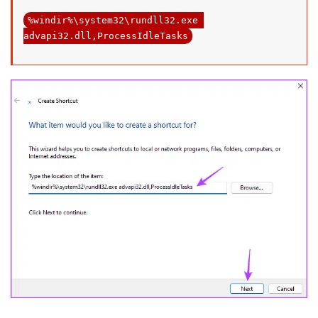
%windir%\system32\rundll32.exe 
advapi32.dll,ProcessIdleTasks