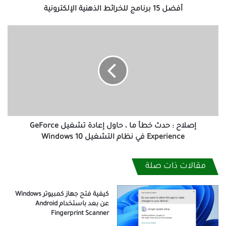
أفضل 15 برنامج للخرائط الذهنية الإلكترونية
إصلاح
:
حدث
خطأ
ما
،
حاول
إعادة
تشغيل
GeForce
إصلاح : حدث خطأ ما ، حاول إعادة تشغيل GeForce
Experience
Experience في نظام التشغيل Windows 10
في
نظام
مقالات ذات صلة
التشغيل
Windows
10
كيفية فتح جهاز كمبيوتر Windows
عن بعد باستخدام Android
Fingerprint Scanner