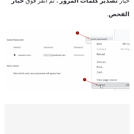
خيار
تصدير كلمات المرور
، ثم انقر فوق
خيار
الفحص
.