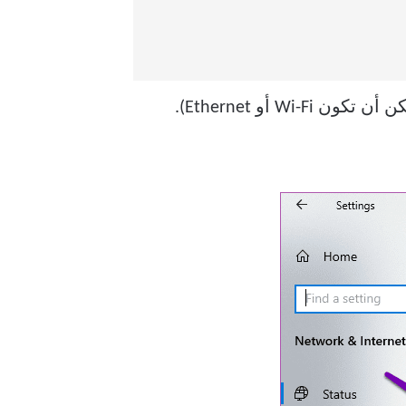
في قسم الحالة ، سيعرض لك Windows الشبكة التي يتصل بها الكمبيوتر حاليًا (يمكن أن تكون Wi-Fi أو Ethernet).