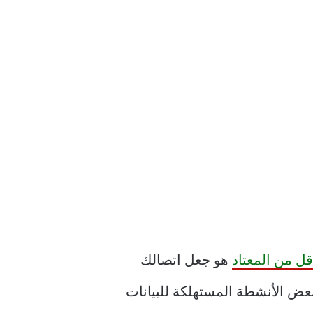
قل من المعتاد
هو جعل اتصالك
نترنت محدودًا. على الشبكة المقيسة ، سيعلق جهاز الكمبيوتر الذي يعمل بنظام Windows بعض الأنشطة المستهلكة للبيانات