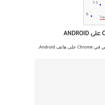
دا
Androi.