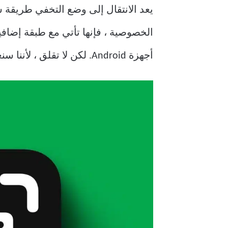
يعد الانتقال إلى وضع التخفي طريقة س
الخصوصية ، فإنها تأتي مع طبقة إضافي
أجهزة Android. لكن لا تقلق ، لأننا سنعرض لك حلاً يمكنك من خلاله التقاط لقطات شاشة في وضع التصفح المتخفي على Android.