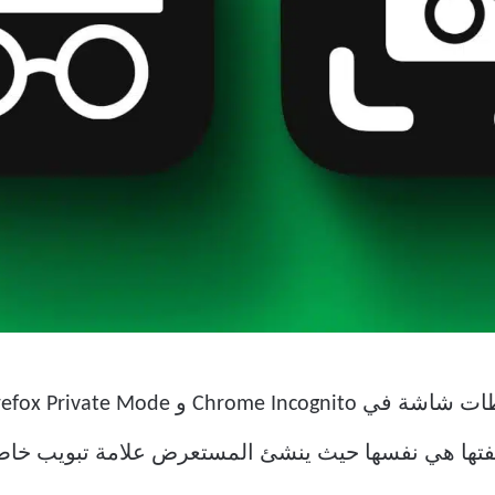
وظيفتها هي نفسها حيث ينشئ المستعرض علامة تبويب خ