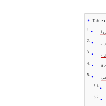
Table 
صة