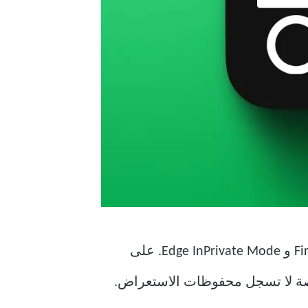
في هذه المقالة ، سنناقش التقاط لقطات شاشة في Chrome Incognito و Firefox Private Mode و Edge InPrivate Mode. على
اصة لا تسجل محفوظات الاستعراض.