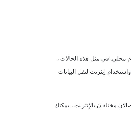
واحد عندما يكون لديك خادم محلي. في مثل هذه الحالات ،
Wi- للبقاء على اتصال بالإنترنت واستخدام إيثرنت لنقل البيانات
وقت عندما يكون لديك اتصالان مختلفان بالإنترنت ، يمكنك