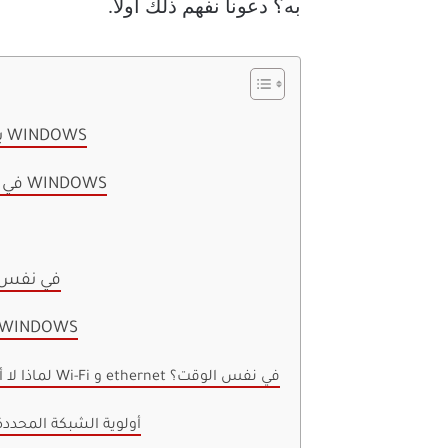
به؟ دعونا نفهم ذلك أولاً.
فوائد استخدام WI-FI و Ethernet بشكل متزامن في WINDOWS
كيفية استخدام WI-FI و EtherNET في نفس الوقت في WINDOWS
هل من المفيد استخدام WI-FI 
أسئلة وأجوبة حول استخدام WI-FI و EtherNET في DOWS
1. لماذا لا أحصل على اتصال بالإنترنت بعد محاولة استخدام Wi-Fi و ethernet في نفس الوقت؟
2. لماذا لا يستخدم Windows أولوية ال