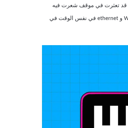
ظام Windows مزود باتصال Wi-Fi و Ethernet ، فربما تكون قد تعثرت في موقف شعرت فيه
برغبة في استخدامهما في نفس الوقت. لا تقلق ، لأن هذا ممكن فعلاً. إليك كيفية استخدام Wi-Fi و ethernet في نفس الوقت في