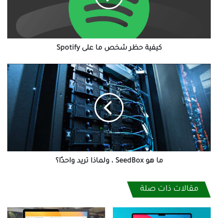
Spotify
كيفية حظر شخص ما على Spotify
ما
هو
SeedBox
،
ولماذا
تريد
واحدًا؟
ما هو SeedBox ، ولماذا تريد واحدًا؟
مقالات ذات صلة