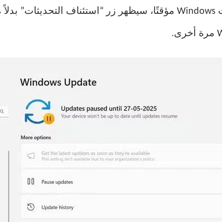
الجانبي الأيسر. في حالة إيقاف تحديث Windows مؤقتًا، سيظهر زر “استئن