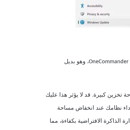
أفضل ما في استخدام ويندوز هو وجود العديد من البدائل لكل تطبيق. على سبيل المثال، هناك OneCommander، وهو بديل
 تخزين كبيرة. قد لا يؤثر هذا عليك
ى أداء نظامك عند انخفاض مساحة
ة الذاكرة الافتراضية بكفاءة، مما