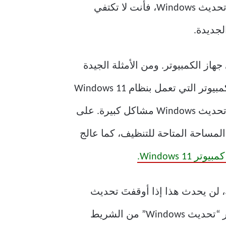
لطالما كان تحديث Windows من أفضل الطرق لتحسين أداء النظام. إذا كنت معتادًا على عدم تحديث Windows، فأنت لا تكتفي
و أعطال تواجهها على جهاز الكمبيوتر. ومن الأمثلة الجيدة
على ذلك تحديث KB5053656 الذي أصدرته Microsoft في فبراير، والذي حلّ خللًا في أجهزة الكمبيوتر التي تعمل بنظام Windows 11
“. هناك العديد من الحالات المُماثلة التي حلّ فيها تحديث Windows مشاكل كبيرة. على
لمساحة المتاحة للتنظيف، كما عالج
Windows 1.
مع ذلك، لن يحدث هذا إذا أوقفتَ تحديث
Windows مؤقتًا، سواءً عن قصد أو عن غير قصد. للتحقق من ذلك، افتح تطبيق الإعدادات واختر “تحديث Windows” من الشريط