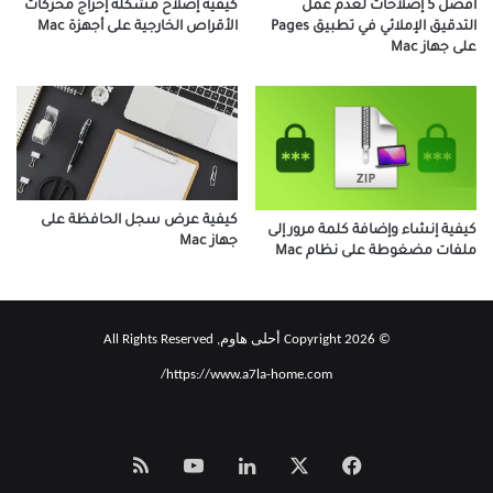
أفضل 5 إصلاحات لعدم عمل
كيفية إصلاح مشكلة إخراج محركات
التدقيق الإملائي في تطبيق Pages
الأقراص الخارجية على أجهزة Mac
على جهاز Mac
كيفية عرض سجل الحافظة على
كيفية إنشاء وإضافة كلمة مرور إلى
جهاز Mac
ملفات مضغوطة على نظام Mac
© Copyright 2026 أحلى هاوم, All Rights Reserved
https://www.a7la-home.com/
‫X
فيسبوك
لينكدإن
‫YouTube
Smart