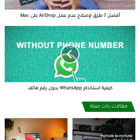
على
Mac
أفضل 7 طرق لإصلاح عدم عمل AirDrop على Mac
كيفية
استخدام
WhatsApp
بدون
رقم
هاتف
كيفية استخدام WhatsApp بدون رقم هاتف
مقالات ذات صلة