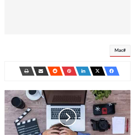
Mac
أفضل
7
طرق
لإصلاح
عدم
عمل
AirDrop