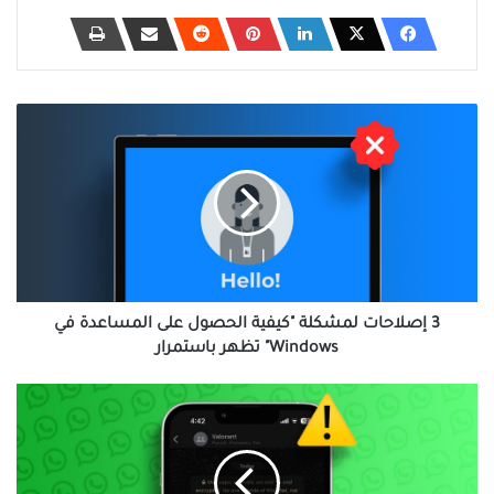
3
إصلاحات
لمشكلة
"كيفية
الحصول
على
المساعدة
في
Windows"
تظهر
3 إصلاحات لمشكلة "كيفية الحصول على المساعدة في
باستمرار
Windows" تظهر باستمرار
إصلاح:
خطأ
"فشلت
المكالمة،
المجموعة