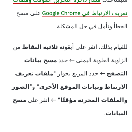
سيساعدك
مسح ذاكرة التخزين المؤقت وملفات
تعريف الارتباط في Google Chrome
على مسح
الخطأ ونأمل في حل المشكلة.
للقيام بذلك، انقر على أيقونة
ثلاثية النقاط
من
الزاوية العلوية اليمنى ← حدد
مسح بيانات
التصفح
← حدد المربع بجوار
“ملفات تعريف
الارتباط وبيانات الموقع الأخرى”
و
“الصور
والملفات المخزنة مؤقتًا”
← انقر على
مسح
البيانات
.