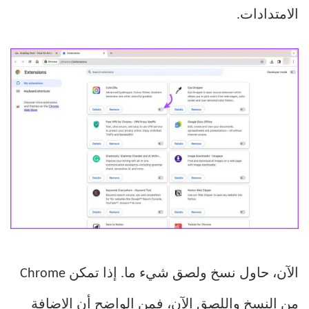
الامتدادات.
الآن، حاول نسخ ولصق شيء ما. إذا تمكن Chrome
من النسخ واللصق الآن، فمن الواضح أن الإضافة