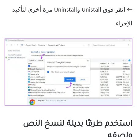
← انقر فوق Unistall وUninstall مرة أخرى لتأكيد
الإجراء.
استخدم طرقًا بديلة لنسخ النص
ولصقه