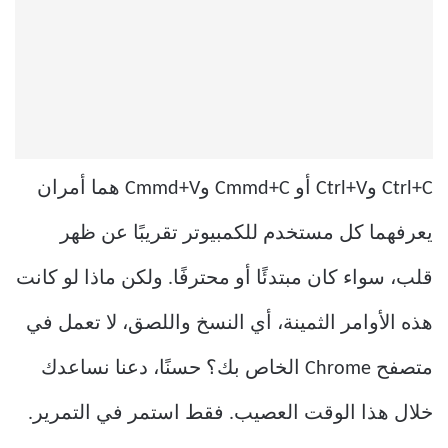
Ctrl+C وCtrl+V أو Cmmd+C وCmmd+V هما أمران
يعرفهما كل مستخدم للكمبيوتر تقريبًا عن ظهر
قلب، سواء كان مبتدئًا أو محترفًا. ولكن ماذا لو كانت
هذه الأوامر الثمينة، أي النسخ واللصق، لا تعمل في
متصفح Chrome الخاص بك؟ حسنًا، دعنا نساعدك
خلال هذا الوقت العصيب. فقط استمر في التمرير.