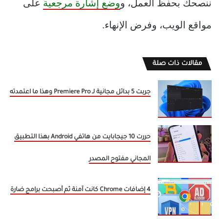
ننصحك بحفظ العمل، و
وضع إشارة مرجعية
على
مواقع الويب، وفرض الإنهاء.
مقالات ذات صلة
جربت 5 بدائل مجانية لـ Premiere Pro وهذا ما اعتمدته
حررت 10 جيجابايت من هاتفي Android بهذا التطبيق
المجاني مفتوح المصدر
4 إضافات Chrome كانت آمنة ثم أصبحت برامج ضارة