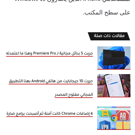
على سطح المكتب.
مقالات ذات صلة
جربت 5 بدائل مجانية لـ Premiere Pro وهذا ما اعتمدته
حررت 10 جيجابايت من هاتفي Android بهذا التطبيق
المجاني مفتوح المصدر
4 إضافات Chrome كانت آمنة ثم أصبحت برامج ضارة