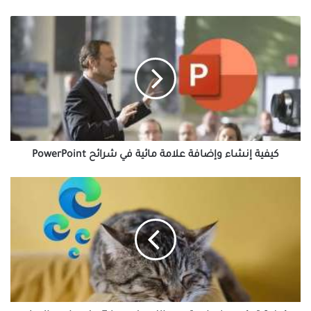
كيفية
إنشاء
وإضافة
علامة
مائية
في
شرائح
PowerPoint
كيفية إنشاء وإضافة علامة مائية في شرائح PowerPoint
كيفية
تمكين
علامات
تبويب
النوم
في
Edge
وغيرها
من