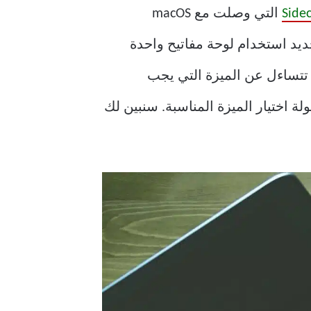
Side
التي وصلت مع macOS
iPadOS 1. مع تحديثات iPadOS 15.4 و macOS 12.3 ، يتيح لك Universal Control الجديد استخدام لوحة مفاتيح واحدة
 لذلك ، إذا كان عليك استخدام جهاز Mac و iPad معًا ولكنك تتساءل عن الميزة التي يجب
اختيار الميزة المناسبة. سنبين لك