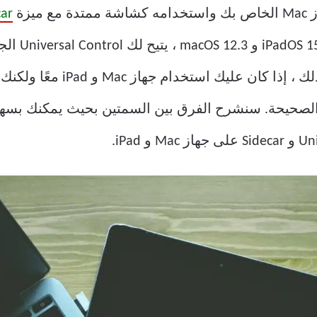
car
Catalina و 3
وماوس. أجهزة Mac و iPad متعددة.
صحيحة. سنشرح الفرق بين السمتين بحيث يمكنك بسهولة 