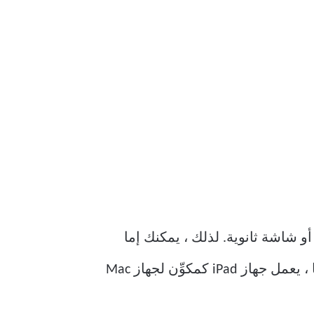
شاشة Mac أو تحويل iPad إلى شاشة إضافية أو شاشة ثانوية. لذلك ، يمكنك إما
عرض كل محتوى جهاز Mac على جهاز iPad أو استخدامه كملحق لشاشة جهاز Mac. بطريقة ما ، يعمل جهاز iPad كمكوِّن لجهاز Mac