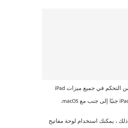
إذا كنت ترغب في استخدام Mac و iPad في وقت واحد ، فإن ميزة Universal Control تمكنك من التحكم في جميع ميزات iPad
يزات الخاصة بهما. ومع ذلك ، يمكنك استخدام لوحة مفاتيح