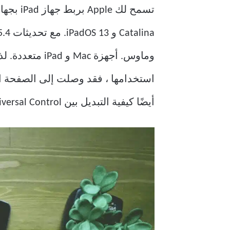
تسمح لك Apple بربط جهاز iPad بجهاز Mac الخاص بك واستخدامه كشاشة ممتدة مع ميزة
استخدامها ، فقد وصلت إلى الصفحة ال
أيضًا كيفية التبديل بين Universal Control و Sidecar على جهاز Mac و iPad.