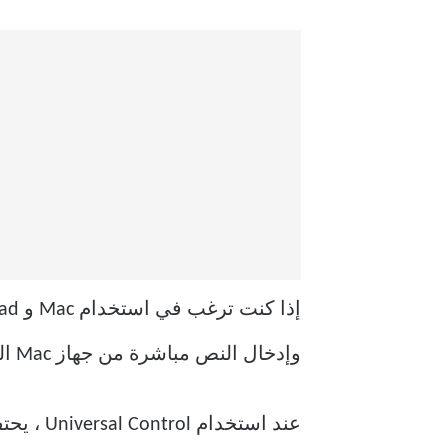
وإدخال النص مباشرة من جهاز Mac الخاص بك. حتى تتمكن من تحقيق أقصى استفادة من iPadOS جنبًا إلى جنب مع macOS.