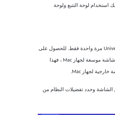
ك استخدام لوحة التتبع ولوحة
بعد تثبيت تحديثات البرامج ذات الصلة على جهاز iPad و Mac ، ستحتاج إلى إعداد Universal Control مرة واحدة فقط. للحصول على
عمل سلس ، ستحتاج إلى تقريب iPad من جهاز Mac. ومع ذلك ، إذا كنت تريد تحويل iPad إلى شاشة موسعة لجهاز Mac ، فهذا
لزاوية العلوية اليسرى من الشاشة وحدد تفضيلات النظام من