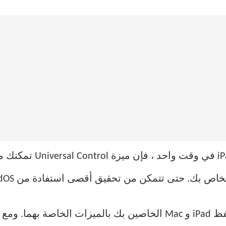
عند استخدام Universal Control ، يحتفظ iPad و Mac الخاصين بك بالم