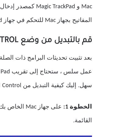
Mac و Magic TrackPad كمصدر إدخال مشترك. إذا كنت لا تستخدم
المفاتيح بجهاز Mac للتحكم في جهاز iPad ولوحة مفاتيح iPad للتحكم في جهاز Mac.
قم بالتبديل من وضع UNIVERSAL CONTROL إلى SIDECAR
سهل. إليك كيفية التبديل من Universal Control إلى Sidecar إذا كنت تريد استخدام iPad كشاشة خارجية لجهاز Mac.
الخطوة 1:
القائمة.